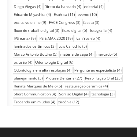
Diogo Viegas
(4)
Direto da bancada
(4)
editorial
(4)
Eduardo Miyashita
(4)
Estética
(11)
evento
(10)
exclusivo online
(9)
FACE Congress
(3)
faceta
(3)
fluxo de trabalho digital
(3)
fluxo digital
(5)
fotografia
(4)
IPS e.max
(9)
IPS E.MAX 2020
(19)
Ivan Yoshio
(4)
laminados cerâmicos
(3)
Luis Calicchio
(5)
Marco Antonio Bottino
(5)
matéria de capa
(4)
mercado
(5)
oclusão
(4)
Odontologia Digital
(6)
Odontologia em alta resolução
(4)
Pergunte ao especialista
(4)
planejamento
(3)
Prótese Dentária
(27)
Reabilitação Oral
(25)
Renata Marques de Melo
(5)
restauração cerâmica
(4)
Short Communication
(4)
Sorriso Digital
(4)
tecnologia
(3)
Trocando em miúdos
(4)
zircônia
(12)