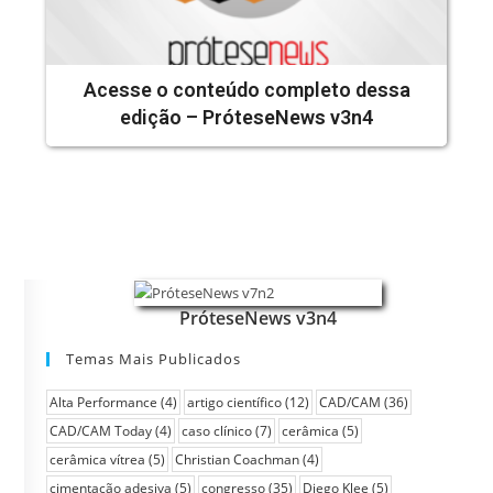
Acesse o conteúdo completo dessa
edição – PróteseNews v3n4
PróteseNews v3n4
Temas Mais Publicados
Alta Performance
(4)
artigo científico
(12)
CAD/CAM
(36)
CAD/CAM Today
(4)
caso clínico
(7)
cerâmica
(5)
cerâmica vítrea
(5)
Christian Coachman
(4)
cimentação adesiva
(5)
congresso
(35)
Diego Klee
(5)