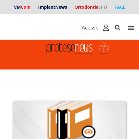
VM
Com
ImplantNews
Ortodontia
SPO
FACE