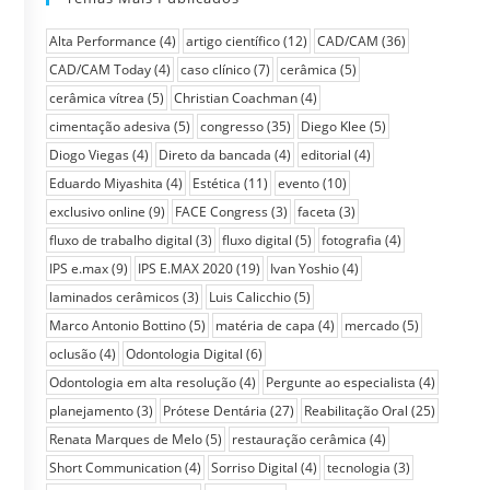
Alta Performance
(4)
artigo científico
(12)
CAD/CAM
(36)
CAD/CAM Today
(4)
caso clínico
(7)
cerâmica
(5)
cerâmica vítrea
(5)
Christian Coachman
(4)
cimentação adesiva
(5)
congresso
(35)
Diego Klee
(5)
Diogo Viegas
(4)
Direto da bancada
(4)
editorial
(4)
Eduardo Miyashita
(4)
Estética
(11)
evento
(10)
exclusivo online
(9)
FACE Congress
(3)
faceta
(3)
fluxo de trabalho digital
(3)
fluxo digital
(5)
fotografia
(4)
IPS e.max
(9)
IPS E.MAX 2020
(19)
Ivan Yoshio
(4)
laminados cerâmicos
(3)
Luis Calicchio
(5)
Marco Antonio Bottino
(5)
matéria de capa
(4)
mercado
(5)
oclusão
(4)
Odontologia Digital
(6)
Odontologia em alta resolução
(4)
Pergunte ao especialista
(4)
planejamento
(3)
Prótese Dentária
(27)
Reabilitação Oral
(25)
Renata Marques de Melo
(5)
restauração cerâmica
(4)
Short Communication
(4)
Sorriso Digital
(4)
tecnologia
(3)