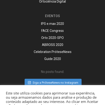
Ortociência Digital
EVENTOS
IPS e.max 2020
FACE Congress
Orto 2020-SPO
ABROSS 2020
Celebration PróteseNews
Guide 2020
No posts found.
Siga a PróteseNews no Instagram
Este site utiliza cookies para aprimorar sua experiência,
ou seja armazenamos dados para análise e produção de
conteúdo adaptado ao seu interesse. Ao clicar em Aceitar