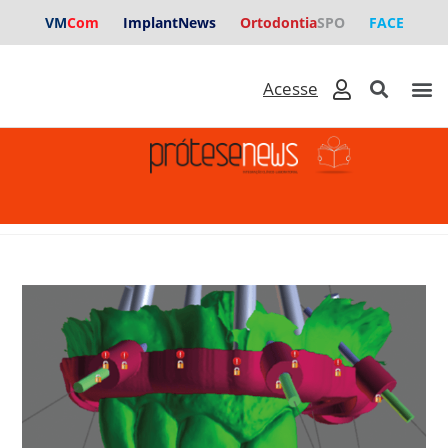
VM
Com
ImplantNews
Ortodontia
SPO
FACE