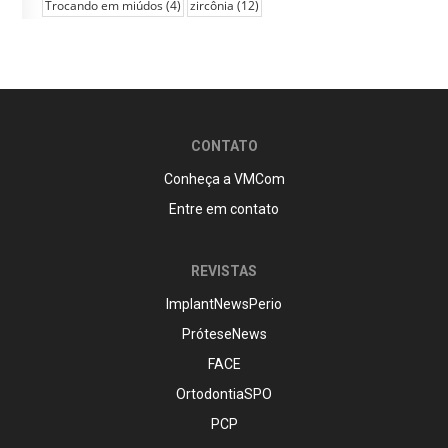
Trocando em miúdos
(4)
zircônia
(12)
CONTATO
Conheça a VMCom
Entre em contato
REVISTAS
ImplantNewsPerio
PróteseNews
FACE
OrtodontiaSPO
PCP