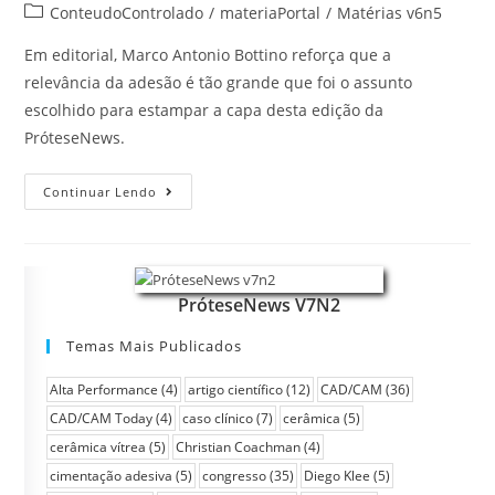
ConteudoControlado
/
materiaPortal
/
Matérias v6n5
Em editorial, Marco Antonio Bottino reforça que a
relevância da adesão é tão grande que foi o assunto
escolhido para estampar a capa desta edição da
PróteseNews.
Continuar Lendo
PróteseNews V7N2
Temas Mais Publicados
Alta Performance
(4)
artigo científico
(12)
CAD/CAM
(36)
CAD/CAM Today
(4)
caso clínico
(7)
cerâmica
(5)
cerâmica vítrea
(5)
Christian Coachman
(4)
cimentação adesiva
(5)
congresso
(35)
Diego Klee
(5)