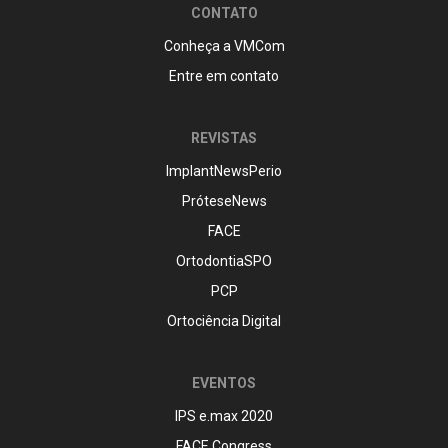
CONTATO
Conheça a VMCom
Entre em contato
REVISTAS
ImplantNewsPerio
PróteseNews
FACE
OrtodontiaSPO
PCP
Ortociência Digital
EVENTOS
IPS e.max 2020
FACE Congress