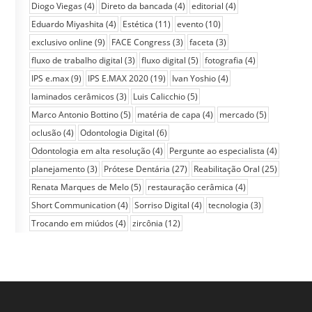
Diogo Viegas
(4)
Direto da bancada
(4)
editorial
(4)
Eduardo Miyashita
(4)
Estética
(11)
evento
(10)
exclusivo online
(9)
FACE Congress
(3)
faceta
(3)
fluxo de trabalho digital
(3)
fluxo digital
(5)
fotografia
(4)
IPS e.max
(9)
IPS E.MAX 2020
(19)
Ivan Yoshio
(4)
laminados cerâmicos
(3)
Luis Calicchio
(5)
Marco Antonio Bottino
(5)
matéria de capa
(4)
mercado
(5)
oclusão
(4)
Odontologia Digital
(6)
Odontologia em alta resolução
(4)
Pergunte ao especialista
(4)
planejamento
(3)
Prótese Dentária
(27)
Reabilitação Oral
(25)
Renata Marques de Melo
(5)
restauração cerâmica
(4)
Short Communication
(4)
Sorriso Digital
(4)
tecnologia
(3)
Trocando em miúdos
(4)
zircônia
(12)