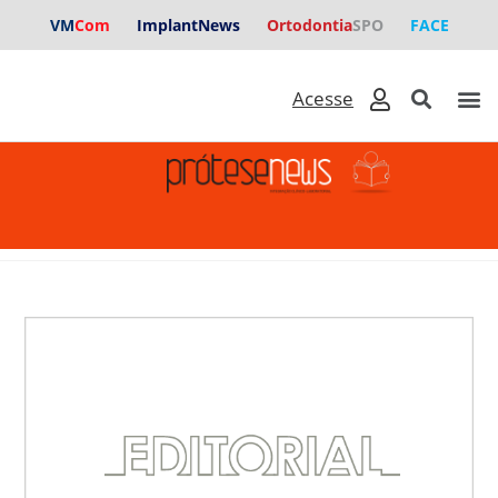
VM
Com
ImplantNews
Ortodontia
SPO
FACE