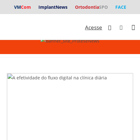
VM
Com
ImplantNews
Ortodontia
SPO
FACE