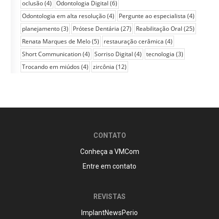
oclusão
(4)
Odontologia Digital
(6)
Odontologia em alta resolução
(4)
Pergunte ao especialista
(4)
planejamento
(3)
Prótese Dentária
(27)
Reabilitação Oral
(25)
Renata Marques de Melo
(5)
restauração cerâmica
(4)
Short Communication
(4)
Sorriso Digital
(4)
tecnologia
(3)
Trocando em miúdos
(4)
zircônia
(12)
CONTATO
Conheça a VMCom
Entre em contato
REVISTAS
ImplantNewsPerio