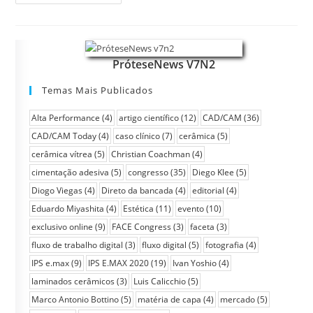
PróteseNews V7N2
Temas Mais Publicados
Alta Performance
(4)
artigo científico
(12)
CAD/CAM
(36)
CAD/CAM Today
(4)
caso clínico
(7)
cerâmica
(5)
cerâmica vítrea
(5)
Christian Coachman
(4)
cimentação adesiva
(5)
congresso
(35)
Diego Klee
(5)
Diogo Viegas
(4)
Direto da bancada
(4)
editorial
(4)
Eduardo Miyashita
(4)
Estética
(11)
evento
(10)
exclusivo online
(9)
FACE Congress
(3)
faceta
(3)
fluxo de trabalho digital
(3)
fluxo digital
(5)
fotografia
(4)
IPS e.max
(9)
IPS E.MAX 2020
(19)
Ivan Yoshio
(4)
laminados cerâmicos
(3)
Luis Calicchio
(5)
Marco Antonio Bottino
(5)
matéria de capa
(4)
mercado
(5)