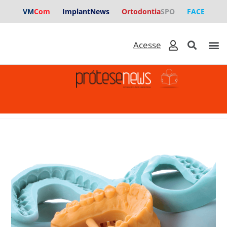
VM
Com
ImplantNews
Ortodontia
SPO
FACE