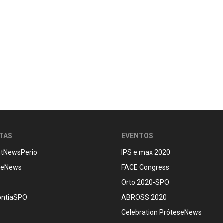
STAS
EVENTOS
ntNewsPerio
IPS e.max 2020
seNews
FACE Congress
Orto 2020-SPO
ontiaSPO
ABROSS 2020
Celebration PróteseNews