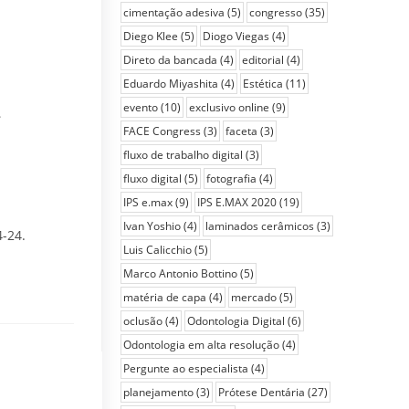
cimentação adesiva
(5)
congresso
(35)
Diego Klee
(5)
Diogo Viegas
(4)
Direto da bancada
(4)
editorial
(4)
Eduardo Miyashita
(4)
Estética
(11)
evento
(10)
exclusivo online
(9)
.
FACE Congress
(3)
faceta
(3)
fluxo de trabalho digital
(3)
fluxo digital
(5)
fotografia
(4)
IPS e.max
(9)
IPS E.MAX 2020
(19)
Ivan Yoshio
(4)
laminados cerâmicos
(3)
4-24.
Luis Calicchio
(5)
Marco Antonio Bottino
(5)
matéria de capa
(4)
mercado
(5)
oclusão
(4)
Odontologia Digital
(6)
Odontologia em alta resolução
(4)
Pergunte ao especialista
(4)
planejamento
(3)
Prótese Dentária
(27)