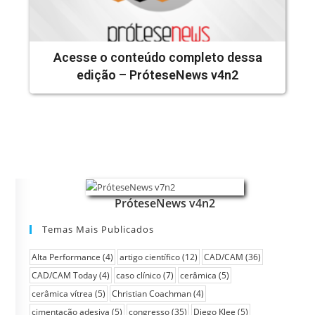
Acesse o conteúdo completo dessa
edição – PróteseNews v4n2
PróteseNews v4n2
Temas Mais Publicados
Alta Performance
(4)
artigo científico
(12)
CAD/CAM
(36)
CAD/CAM Today
(4)
caso clínico
(7)
cerâmica
(5)
cerâmica vítrea
(5)
Christian Coachman
(4)
cimentação adesiva
(5)
congresso
(35)
Diego Klee
(5)