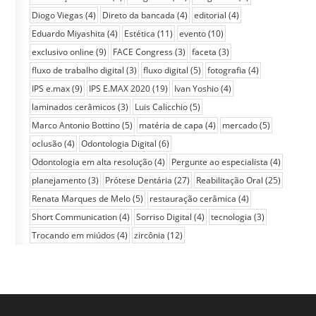
Diogo Viegas
(4)
Direto da bancada
(4)
editorial
(4)
Eduardo Miyashita
(4)
Estética
(11)
evento
(10)
exclusivo online
(9)
FACE Congress
(3)
faceta
(3)
fluxo de trabalho digital
(3)
fluxo digital
(5)
fotografia
(4)
IPS e.max
(9)
IPS E.MAX 2020
(19)
Ivan Yoshio
(4)
laminados cerâmicos
(3)
Luis Calicchio
(5)
Marco Antonio Bottino
(5)
matéria de capa
(4)
mercado
(5)
oclusão
(4)
Odontologia Digital
(6)
Odontologia em alta resolução
(4)
Pergunte ao especialista
(4)
planejamento
(3)
Prótese Dentária
(27)
Reabilitação Oral
(25)
Renata Marques de Melo
(5)
restauração cerâmica
(4)
Short Communication
(4)
Sorriso Digital
(4)
tecnologia
(3)
Trocando em miúdos
(4)
zircônia
(12)