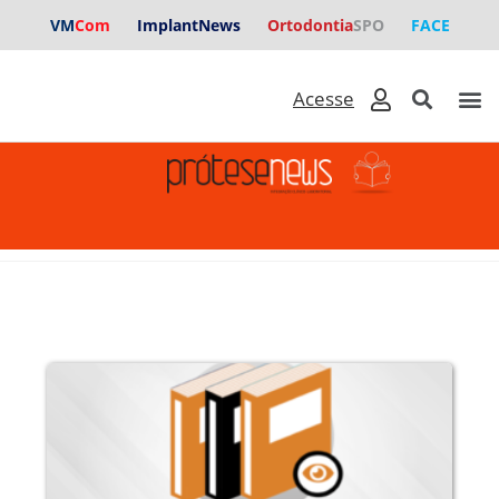
VM
Com
ImplantNews
Ortodontia
SPO
FACE