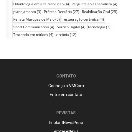
Odontologia em alta resolução
(4)
Pergunte ao especialista
(4)
planejamento
(3)
Prótese Dentária
(27)
Reabilitação Oral
(25)
Renata Marques de Melo
(5)
restauração cerâmica
(4)
Short Communication
(4)
Sorriso Digital
(4)
tecnologia
(3)
Trocando em miúdos
(4)
zircônia
(12)
CONTATO
Conheça a VMCom
Entre em contato
REVISTAS
ImplantNewsPerio
PróteseNews