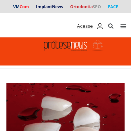
VM
Com
ImplantNews
Ortodontia
SPO
FACE