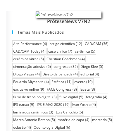
PróteseNews V7N2
Temas Mais Publicados
Alta Performance
(4)
artigo científico
(12)
CAD/CAM
(36)
CAD/CAM Today
(4)
caso clínico
(7)
cerâmica
(5)
cerâmica vítrea
(5)
Christian Coachman
(4)
cimentação adesiva
(5)
congresso
(35)
Diego Klee
(5)
Diogo Viegas
(4)
Direto da bancada
(4)
editorial
(4)
Eduardo Miyashita
(4)
Estética
(11)
evento
(10)
exclusivo online
(9)
FACE Congress
(3)
faceta
(3)
fluxo de trabalho digital
(3)
fluxo digital
(5)
fotografia
(4)
IPS e.max
(9)
IPS E.MAX 2020
(19)
Ivan Yoshio
(4)
laminados cerâmicos
(3)
Luis Calicchio
(5)
Marco Antonio Bottino
(5)
matéria de capa
(4)
mercado
(5)
oclusão
(4)
Odontologia Digital
(6)