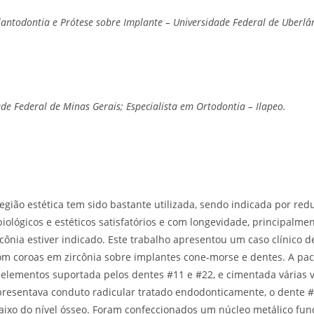
antodontia e Prótese sobre Implante – Universidade Federal de Uberlâ
e Federal de Minas Gerais; Especialista em Ortodontia – Ilapeo.
gião estética tem sido bastante utilizada, sendo indicada por redu
iológicos e estéticos satisfatórios e com longevidade, principalm
rcônia estiver indicado. Este trabalho apresentou um caso clínico 
 com coroas em zircônia sobre implantes cone-morse e dentes. A pac
elementos suportada pelos dentes #11 e #22, e cimentada várias 
presentava conduto radicular tratado endodonticamente, o dente #
aixo do nível ósseo. Foram confeccionados um núcleo metálico fun