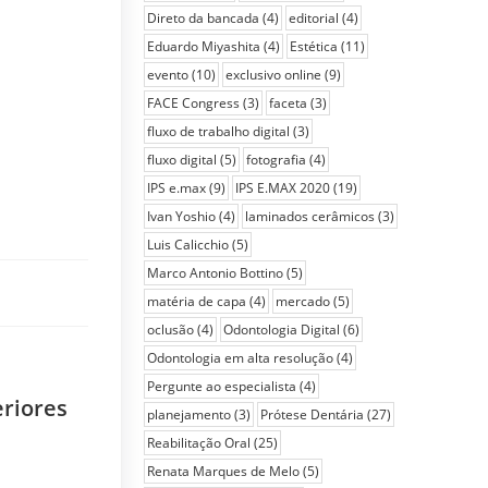
Direto da bancada
(4)
editorial
(4)
Eduardo Miyashita
(4)
Estética
(11)
evento
(10)
exclusivo online
(9)
FACE Congress
(3)
faceta
(3)
fluxo de trabalho digital
(3)
fluxo digital
(5)
fotografia
(4)
IPS e.max
(9)
IPS E.MAX 2020
(19)
Ivan Yoshio
(4)
laminados cerâmicos
(3)
Luis Calicchio
(5)
Marco Antonio Bottino
(5)
matéria de capa
(4)
mercado
(5)
oclusão
(4)
Odontologia Digital
(6)
Odontologia em alta resolução
(4)
Pergunte ao especialista
(4)
eriores
planejamento
(3)
Prótese Dentária
(27)
Reabilitação Oral
(25)
Renata Marques de Melo
(5)