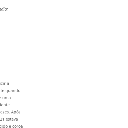
ndia;
zir a
ente quando
de uma
iente
vezes. Após
21 estava
dido e coroa