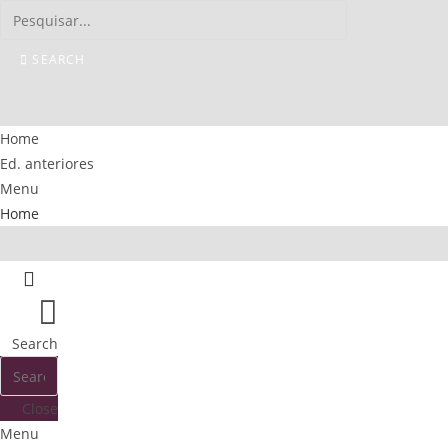
Skip
to
SEARCH
content
Home
Ed. anteriores
Menu
Home
Ed. anteriores
Search
Close
Menu