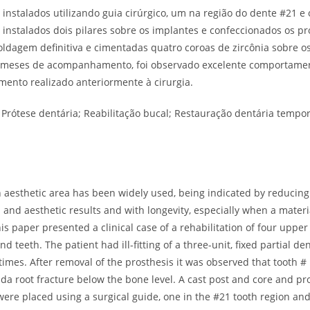
instalados utilizando guia cirúrgico, um na região do dente #21 e 
instalados dois pilares sobre os implantes e confeccionados os pr
oldagem definitiva e cimentadas quatro coroas de zircônia sobre o
is meses de acompanhamento, foi observado excelente comportame
mento realizado anteriormente à cirurgia.
 Prótese dentária; Reabilitação bucal; Restauração dentária tempor
 aesthetic area has been widely used, being indicated by reducin
 and aesthetic results and with longevity, especially when a materi
his paper presented a clinical case of a rehabilitation of four upper
 teeth. The patient had ill-fitting of a three-unit, fixed partial de
mes. After removal of the prosthesis it was observed that tooth #
a root fracture below the bone level. A cast post and core and pro
re placed using a surgical guide, one in the #21 tooth region and