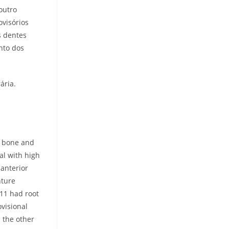
outro
ovisórios
s dentes
nto dos
ária.
g bone and
al with high
 anterior
nture
 11 had root
visional
 the other