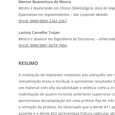
Marcos Boaventura de Moura
Mestre e doutorando em Clínica Odontológica, área de Impl
Especialista em Implantodontia – São Leopoldo Mandic.
Orcid: 0000-0003-2342-2567
.
Larissa Carvalho Trojan
Mestra e doutora em Engenharia de Estruturas – Universidad
Orcid: 0000-0001-8274-7455
.
RESUMO
A instalação de implantes imediatos pós-extrações em re
remodelação óssea e tecidual, e apresentar resultados b
um material com alta durabilidade e estética como a zi
reabilitação de quatro incisivos anteriores superiores
apresentava desadaptação em uma prótese fixa de três 
a remoção da prótese, foi observado que o dente #11 a
ausente e o dente #22 apresentava fratura radicular ab