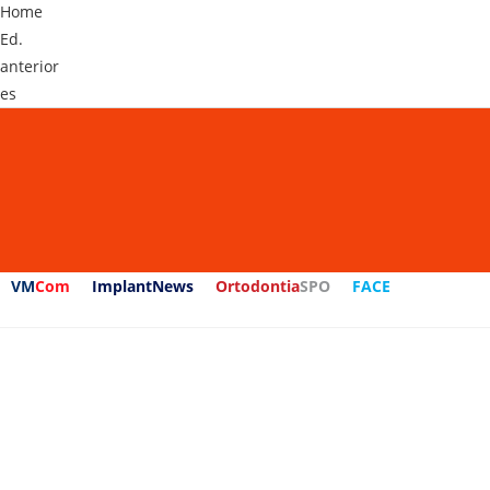
Home
Ed.
anterior
es
VM
Com
ImplantNews
Ortodontia
SPO
FACE