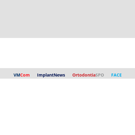
VM
Com
ImplantNews
Ortodontia
SPO
FACE