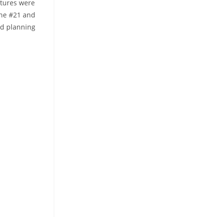
xtures were
the #21 and
od planning