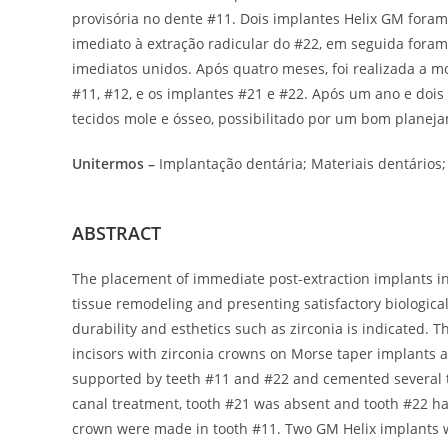
provisória no dente #11. Dois implantes Helix GM foram 
imediato à extração radicular do #22, em seguida foram 
imediatos unidos. Após quatro meses, foi realizada a m
#11, #12, e os implantes #21 e #22. Após um ano e do
tecidos mole e ósseo, possibilitado por um bom planeja
Unitermos –
Implantação dentária; Materiais dentários;
ABSTRACT
The placement of immediate post-extraction implants in
tissue remodeling and presenting satisfactory biological
durability and esthetics such as zirconia is indicated. T
incisors with zirconia crowns on Morse taper implants and
supported by teeth #11 and #22 and cemented several ti
canal treatment, tooth #21 was absent and tooth #22 had
crown were made in tooth #11. Two GM Helix implants we