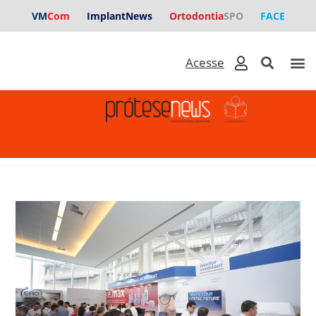
VM
Com
ImplantNews
Ortodontia
SPO
FACE