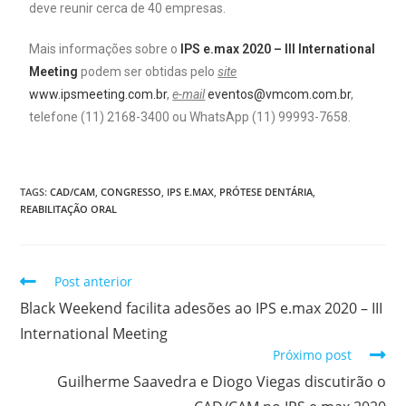
deve reunir cerca de 40 empresas.
Mais informações sobre o
IPS e.max 2020 – III International
Meeting
podem ser obtidas pelo
site
www.ipsmeeting.com.br
,
e-mail
eventos@vmcom.com.br
,
telefone (11) 2168-3400 ou WhatsApp (11) 99993-7658.
TAGS:
CAD/CAM
,
CONGRESSO
,
IPS E.MAX
,
PRÓTESE DENTÁRIA
,
REABILITAÇÃO ORAL
Post anterior
Black Weekend facilita adesões ao IPS e.max 2020 – III
International Meeting
Próximo post
Guilherme Saavedra e Diogo Viegas discutirão o