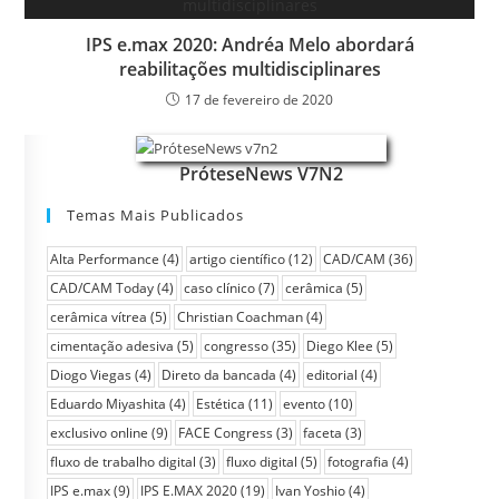
IPS e.max 2020: Andréa Melo abordará
reabilitações multidisciplinares
17 de fevereiro de 2020
PróteseNews V7N2
Temas Mais Publicados
Alta Performance
(4)
artigo científico
(12)
CAD/CAM
(36)
CAD/CAM Today
(4)
caso clínico
(7)
cerâmica
(5)
cerâmica vítrea
(5)
Christian Coachman
(4)
cimentação adesiva
(5)
congresso
(35)
Diego Klee
(5)
Diogo Viegas
(4)
Direto da bancada
(4)
editorial
(4)
Eduardo Miyashita
(4)
Estética
(11)
evento
(10)
exclusivo online
(9)
FACE Congress
(3)
faceta
(3)
fluxo de trabalho digital
(3)
fluxo digital
(5)
fotografia
(4)
IPS e.max
(9)
IPS E.MAX 2020
(19)
Ivan Yoshio
(4)